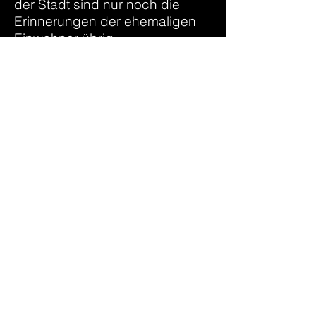
der Stadt sind nur noch die
Erinnerungen der ehemaligen
Einwohner übrig.
Als wir hörten, dass sich einige
dieser Einwohner dafür
einsetzen, die Erinnerung an
Eythra wachzuhalten, waren wir
von der emotionalen Tiefe
dieser Geschichte beeindruckt.
Uns wurde klar, dass dies für
unser Projekt „Unsichtbare Orte“
interessant sein könnte, da
dieser Ort tatsächlich
unsichtbar ist.